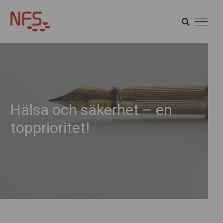
SÖK
SÖK
Hälsa och säkerhet – en
topprioritet!