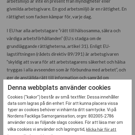
arbetsmiljö är inte en present från myndigheter eller
givmilda arbetsgivare. En god arbetsmiljö är en rättighet. En
rättighet som facken kämpar för, varje dag.
I EU har alla arbetstagare ”rätt till hälsosamma, säkra och
värdiga arbetsförhållanden” (EU:s stadga om de
grundläggande rättigheterna, artikel 31). Enligt EU-
lagstiftningen (rådets direktiv 89/391) är arbetsgivaren
”skyldig att svara för att arbetstagarens säkerhet och hälsa
tryggas i alla avseenden som är förbundna med arbetet”, och
ger de anställda rätt till information och samråd om
arbetsmiljön och till att utse skyddsombud.
Denna webbplats använder cookies
Cookies ("kakor") består av små textfiler. Dessa innehåller
EU-rätten innebär att arbetsgivare är skyldiga att vidta
data som lagras på din enhet. För att kunna placera vissa
förebyggande åtgärder mot fysiska risker på arbetsplatsen,
typer av cookies behöver vi inhämta ditt samtycke. Vi på
till exempel vad gäller exponering för farliga ämnen, tunga
Nordens Fackliga Samorganisation, orgnr. 802005-2786
lyft eller repetitiva rörelser, men även mot psykosociala
använder oss av följande slags cookies. För att läsa mer om
klicka här för att
vilka cookies vi använder och lagringstid,
hälsorisker såsom stress, trakasserier och mobbing.