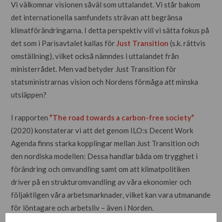
Vi välkomnar visionen såväl som uttalandet. Vi står bakom
det internationella samfundets strävan att begränsa
klimatförändringarna. I detta perspektiv vill vi sätta fokus på
det som i Parisavtalet kallas för
Just Transition
(s.k. rättvis
omställning), vilket också nämndes i uttalandet från
ministerrådet. Men vad betyder Just Transition för
statsministrarnas vision och Nordens förmåga att minska
utsläppen?
I rapporten
”The road towards a carbon-free society”
(2020) konstaterar vi att det genom ILO:s Decent Work
Agenda finns starka kopplingar mellan Just Transition och
den nordiska modellen: Dessa handlar båda om trygghet i
förändring och omvandling samt om att klimatpolitiken
driver på en strukturomvandling av våra ekonomier och
följaktligen våra arbetsmarknader, vilket kan vara utmanande
för löntagare och arbetsliv – även i Norden.