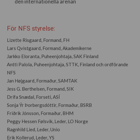
den internationella arenan
För NFS styrelse:
Lizette Risgaard, Formand, FH
Lars Qvistgaard, Formand, Akademikerne
Jarkko Eloranta, Puheenjohtaja, SAK Finland
Antti Palola, Puheenjohtaja, STTK, Finland och ordförande
NFS
Jan Højgaard, Formaður, SAMTAK
Jess G. Berthelsen, Formand, SIK
Drífa Snædal, Forseti, ASÍ
Sonja Ýr Þorbergsdóttir, Formaður, BSRB
Friðrik Jónsson, Formaður, BHM
Peggy Hessen Følsvik, Leder, LO Norge
Ragnhild Lied, Leder, Unio
Erik Kollerud, Leder, YS