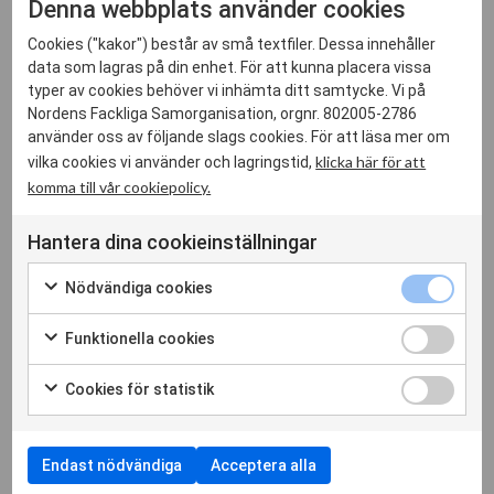
Denna webbplats använder cookies
Norden har med sitt gynnsamma utgångsläge likväl möjlighet
Cookies ("kakor") består av små textfiler. Dessa innehåller
att gå i bräschen i klimatomställningen, utan att ge avkall på
data som lagras på din enhet. För att kunna placera vissa
hög konkurrenskraft och jämlikhet i vår egen region. Genom
typer av cookies behöver vi inhämta ditt samtycke. Vi på
detta kan vi öka integrationen och närma oss målet om att bli
Nordens Fackliga Samorganisation, orgnr. 802005-2786
världens mest hållbara region.
använder oss av följande slags cookies. För att läsa mer om
klicka här för att
vilka cookies vi använder och lagringstid,
För att detta ska lyckas krävs att Norden tar ett samlat
komma till vår cookiepolicy.
krafttag i klimatomställningen och använder den fulla
Hantera dina cookieinställningar
potential som den
nordiska modellens
tre pelare kan
innebära (partsmodellen, välfärdsstaten och den ekonomiska
Nödvändiga cookies
politiken) under åren som kommer.
Funktionella cookies
Vi föreslår därför att Nordiska ministerrådet och de nordiska
regeringarna tar initiativ till ett årligt nordiskt forum för
Cookies för statistik
trepartsdialog, mellan de nordiska regeringarna,
arbetsgivarna och de fackliga organisationerna. Syftet med
forumet ska vara att driva på strukturomvandlingen och den
Endast nödvändiga
Acceptera alla
gröna omställningen genom att: