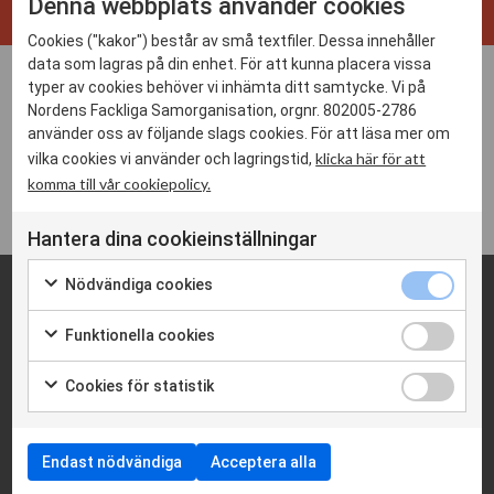
Denna webbplats använder cookies
Cookies ("kakor") består av små textfiler. Dessa innehåller
data som lagras på din enhet. För att kunna placera vissa
typer av cookies behöver vi inhämta ditt samtycke. Vi på
09 apr 2025 - 10 apr 2025
Nordens Fackliga Samorganisation, orgnr. 802005-2786
använder oss av följande slags cookies. För att läsa mer om
09:00 - 17:00
klicka här för att
vilka cookies vi använder och lagringstid,
komma till vår cookiepolicy.
Riga
Hantera dina cookieinställningar
Nödvändiga cookies
Funktionella cookies
Cookies för statistik
info@nfs.net
Endast nödvändiga
Acceptera alla
Cookieinställningar