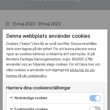
15 maj 2023 - 19 maj 2023
08:00 - 18:00
Denna webbplats använder cookies
Cookies ("kakor") består av små textfiler. Dessa innehåller
data som lagras på din enhet. För att kunna placera vissa
typer av cookies behöver vi inhämta ditt samtycke. Vi på
Kongressen är
Europafackets
högsta beslutande organ. Vår
Nordens Fackliga Samorganisation, orgnr. 802005-2786
roll är att bidra till koordineringen mellan NFS
använder oss av följande slags cookies. För att läsa mer om
medlemsorganisationer. Läs mer om vår roll i europafackliga
klicka här för att
vilka cookies vi använder och lagringstid,
sammanhang
här
.
komma till vår cookiepolicy.
Hantera dina cookieinställningar
Nödvändiga cookies
Bild: Delegater och votering. Pariskongressen September 2019.
Funktionella cookies