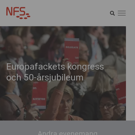
SÖK
SÖK
Europafackets kongress
och 50-årsjubileum
Andra evenemang