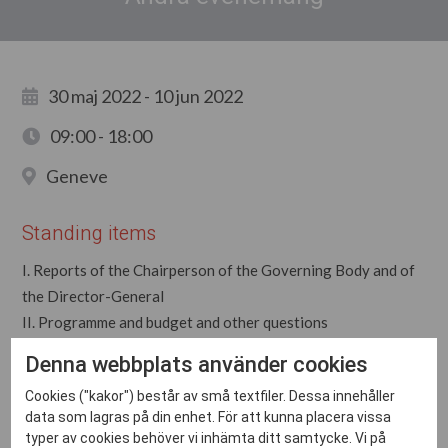
30 maj 2022 - 10 jun 2022
09:00 - 18:00
Geneve
Standing items
I. Reports of the Chairperson of the Governing Body and of
the Director-General
II. Programme and budget and other questions
III. Information and reports on the application of
Denna webbplats använder cookies
Conventions and Recommendations
Cookies ("kakor") består av små textfiler. Dessa innehåller
data som lagras på din enhet. För att kunna placera vissa
typer av cookies behöver vi inhämta ditt samtycke. Vi på