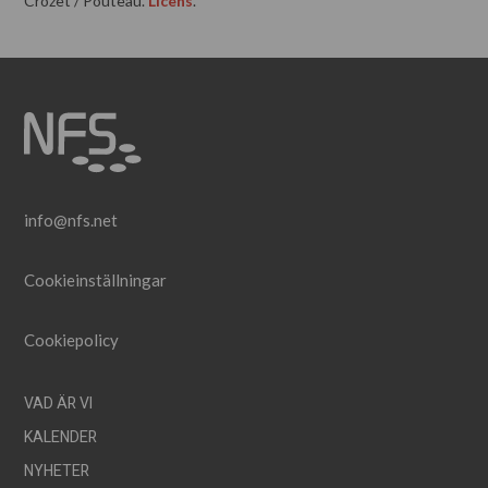
Crozet / Pouteau.
Licens
.
info@nfs.net
Cookieinställningar
Cookiepolicy
VAD ÄR VI
KALENDER
NYHETER