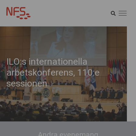
SÖK
SÖK
ILO:s internationella
arbetskonferens, 110:e
sessionen
Andra evenemang