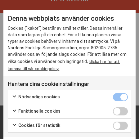
Denna webbplats använder cookies
Cookies ("kakor") består av små textfiler. Dessa innehåller
04 sep 2026
data som lagras på din enhet. För att kunna placera vissa
typer av cookies behöver vi inhämta ditt samtycke. Vi på
10:00 - 12:00
Nordens Fackliga Samorganisation, orgnr. 802005-2786
Video
använder oss av följande slags cookies. För att läsa mer om
klicka här för att
vilka cookies vi använder och lagringstid,
komma till vår cookiepolicy.
Presidiets möte hålls den 4 september kl. 10.00-12.00
Hantera dina cookieinställningar
LOGGA IN
Nödvändiga cookies
Funktionella cookies
Cookies för statistik