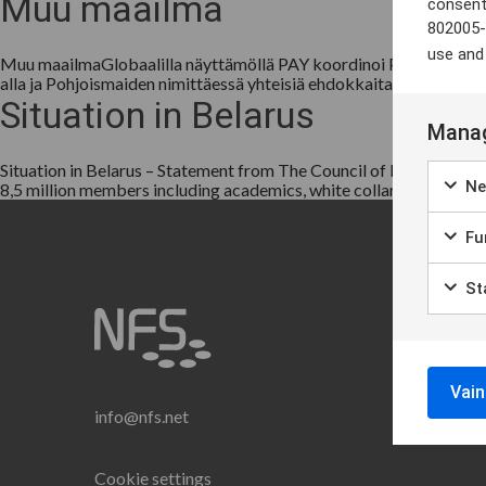
Muu maailma
consent
802005-
use and
Muu maailmaGlobaalilla näyttämöllä PAY koordinoi Pohjoismaiden
alla ja Pohjoismaiden nimittäessä yhteisiä ehdokkaita kansainvälisi
Situation in Belarus
Manag
Situation in Belarus – Statement from The Council of Nordic Tra
Ne
8,5 million members including academics, white collar and blue-col
Fun
Sta
Vain
info@nfs.net
Cookie settings