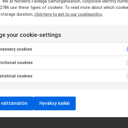
. We at Nordens Fackliga Samorganisation, corporate identity numb
2786 use these types of cookies. To read more about which cooki
click here to get to our cookiepolicy.
 storage duration,
 toimia useiden kansainvälisten ay-järjestöjen suuntaan. Toimim
in ay-tehtäviin. Kansainvälisen yhteistyön keskiöss...
e your cookie-settings
de Unions, NFS We write on behalf of the Council of Nordic Trade
cessary cookies
lar employees across all Nordic...
ctional cookies
tistical cookies
 välttämätön
Hyväksy kaikki
ME