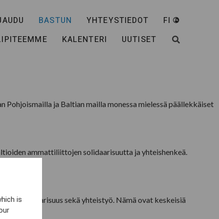
i
JAUDU
BASTUN
YHTEYSTIEDOT
FI
LIPITEEMME
KALENTERI
UUTISET
SÖK HAE
n Pohjoismailla ja Baltian mailla monessa mielessä päällekkäiset
ioiden ammattiliittojen solidaarisuutta ja yhteishenkeä.
rauha, solidaarisuus sekä yhteistyö. Nämä ovat keskeisiä
hich is
our