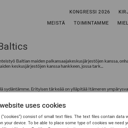
Solidariteett
KONGRESSI 2026
KIR
MEISTÄ
TOIMINTAMME
MIE
Baltics
yhteistyö Baltian maiden palkansaajakeskusjärjestöjen kanssa, onha
en keskusjärjestöjen kanssa hankkeen, jossa tark...
lä sydäntämme. Erityisen tärkeää on ylläpitää Itämeren ympärysvalt
ltytään palkkojen poljennalta ja työehtojen heikentä...
 website uses cookies
ärkeitä meille Pohjolassa. Näiden instituutioiden keskiössä ovat 
("cookies") consist of small text files. The text files contain data w
selle ammattiliikkeelle EU:ssa ovat muun muassa kauppa-...
on your device. To be able to place some type of cookies we need y