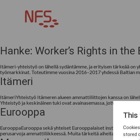
Avainsana:
Hanke: Worker’s Rights in the 
Itämeri-yhteistyö on lähellä sydäntämme, ja erityisen tärkeää on 
työmarkkinat. Toteutimme vuosina 2016–2017 yhdessä Baltian maid
Itämeri
ItämeriYhteistyö Itämeren alueen ammattiliittojen kanssa on lähel
Yhteistyö ja keskinäinen tuki ovat avainasemassa, jotta alueella vä
Eurooppa
This
EurooppaEurooppa sekä yhteiset Eurooppalaiset instituutiot ovat t
Cookies 
perusarvoja ammattiliikkeessä. Muita tärkeitä aiheita pohjoismai
stored 