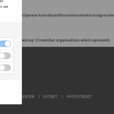
er
es we
me jäsenjärjestöjemme koordinointifoorumina etenkin kongressien
 Unions - NFS and our 15 member organisations which represents
ISTÄ
KALENTERI
UUTISET
YHTEYSTIEDOT