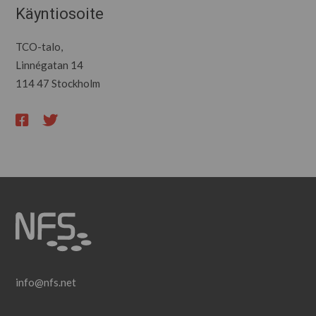
Käyntiosoite
TCO-talo,
Linnégatan 14
114 47 Stockholm
info@nfs.net