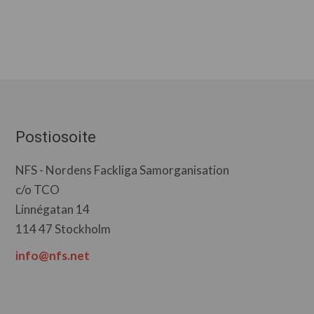
Postiosoite
NFS - Nordens Fackliga Samorganisation
c/o TCO
Linnégatan 14
114 47 Stockholm
info@nfs.net