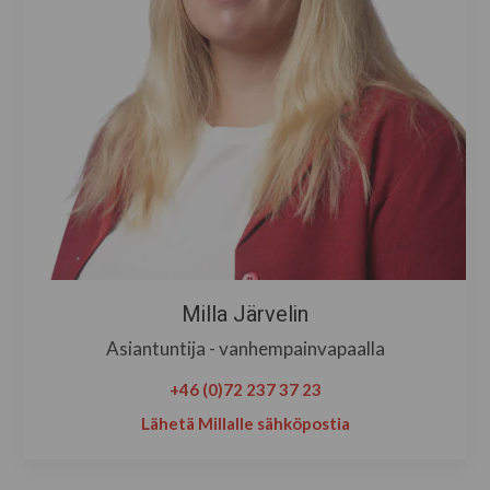
Milla Järvelin
Asiantuntija - v
anhempainvapaalla
+46 (0)72 237 37 23
Lähetä Millalle sähköpostia