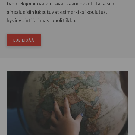
työntekijöihin vaikuttavat säännökset. Tällaisiin
aihealueisiin lukeutuvat esimerkiksi koulutus,
hyvinvointi ja ilmastopolitiikka.
LUE LISÄÄ