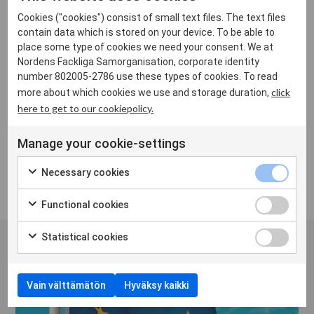
yllä Itämeren ympärysvaltioiden ammattiliittojen
Cookies ("cookies") consist of small text files. The text files
solidaarisuutta ja yhteishenkeä. Yhteistyö on
contain data which is stored on your device. To be able to
välttämätöntä, jotta voimme kehittää ay-toimintaa ja
place some type of cookies we need your consent. We at
joukkovoimaa sekä välttää palkkojen alennuspaineita
Nordens Fackliga Samorganisation, corporate identity
number 802005-2786 use these types of cookies. To read
ja työehtojen polkemista kaikkialla Itämeren alueella.
click
more about which cookies we use and storage duration,
here to get to our cookiepolicy.
LUE LISÄÄ
Manage your cookie-settings
Necessary cookies
Functional cookies
Statistical cookies
Vain välttämätön
Hyväksy kaikki