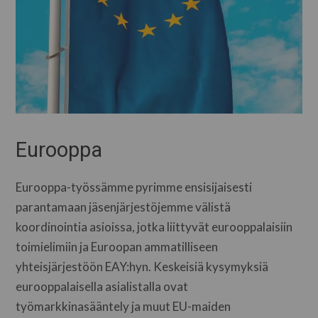
Eurooppa
Eurooppa-työssämme pyrimme ensisijaisesti
parantamaan jäsenjärjestöjemme välistä
koordinointia asioissa, jotka liittyvät eurooppalaisiin
toimielimiin ja Euroopan ammatilliseen
yhteisjärjestöön EAY:hyn. Keskeisiä kysymyksiä
eurooppalaisella asialistalla ovat
työmarkkinasääntely ja muut EU-maiden