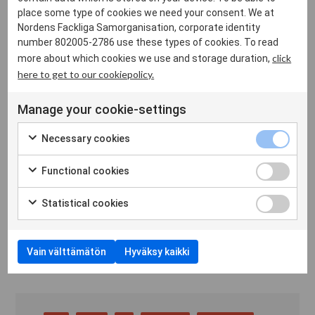
place some type of cookies we need your consent. We at
kysymyksistä, mutta myös jäsenjärjestöjen kannalta
Nordens Fackliga Samorganisation, corporate identity
merkittävistä yleisistä Eurooppa-asioista.
number 802005-2786 use these types of cookies. To read
click
more about which cookies we use and storage duration,
Eurooppa-työssämme on keskeistä tiedon välittäminen
here to get to our cookiepolicy.
pohjoismaisesta työehtosopimusmallista ja sen
merkityksestä pohjoismaisille yhteiskunnille ja alueen
Manage your cookie-settings
kilpailukyvylle. Pohjoismaiden kannalta on tärkeää, että EU:n
Necessary cookies
säännöksissä jätetään työmarkkinaosapuolille mahdollisuus
ylläpitää ja kehittää asemaansa työmarkkinoilla.
Functional cookies
Jos sinulla on kysyttävää Eurooppa-työstämme, voit ottaa
Statistical cookies
yhteyttä Eurooppa-asioita hoitavaan José Pérez
Johanssoniin,
jose@nfs.net
.
Vain välttämätön
Hyväksy kaikki