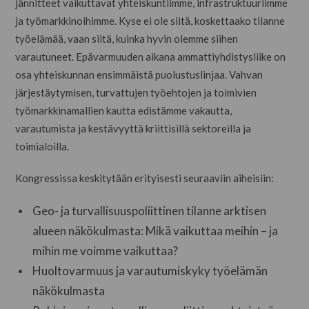
jännitteet vaikuttavat yhteiskuntiimme, infrastruktuuriimme
ja työmarkkinoihimme. Kyse ei ole siitä, koskettaako tilanne
työelämää, vaan siitä, kuinka hyvin olemme siihen
varautuneet. Epävarmuuden aikana ammattiyhdistysliike on
osa yhteiskunnan ensimmäistä puolustuslinjaa. Vahvan
järjestäytymisen, turvattujen työehtojen ja toimivien
työmarkkinamallien kautta edistämme vakautta,
varautumista ja kestävyyttä kriittisillä sektoreilla ja
toimialoilla.
Kongressissa keskitytään erityisesti seuraaviin aiheisiin:
Geo- ja turvallisuuspoliittinen tilanne arktisen
alueen näkökulmasta: Mikä vaikuttaa meihin – ja
mihin me voimme vaikuttaa?
Huoltovarmuus ja varautumiskyky työelämän
näkökulmasta