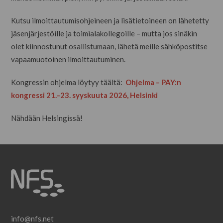
Kutsu ilmoittautumisohjeineen ja lisätietoineen on lähetetty
jäsenjärjestöille ja toimialakollegoille – mutta jos sinäkin
olet kiinnostunut osallistumaan, lähetä meille sähköpostitse
vapaamuotoinen ilmoittautuminen.
Kongressin ohjelma löytyy täältä:
Ohjelma – PAY:n
kongressi 21.–23. syyskuuta 2026, Helsinki
Nähdään Helsingissä!
info@nfs.net