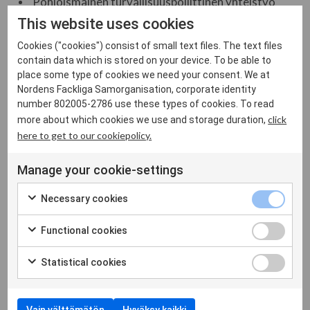
Pohjoismainen turvallisuuspoliittinen yhteistyö
ammattiyhdistysliikkeen näkökulmasta
This website uses cookies
Cookies ("cookies") consist of small text files. The text files
contain data which is stored on your device. To be able to
Erityisesti pohjoismaisesta näkökulmasta tarkastelemme,
place some type of cookies we need your consent. We at
miten yhteistyötämme voidaan vahvistaa aikana, jolloin rajat
Nordens Fackliga Samorganisation, corporate identity
saavat uuden merkityksen – ja jolloin rajat ylittävä
number 802005-2786 use these types of cookies. To read
click
more about which cookies we use and storage duration,
solidaarisuus on tärkeämpää kuin koskaan. Sillä kun
here to get to our cookiepolicy.
yhteiskunta joutuu koetukselle, joutuu myös työelämä.
Kokoonnumme kongressiin keskustellaksemme
Manage your cookie-settings
pohjoismaisen ammattiyhdistysyhteistyön hengessä siitä,
mitä voimme tehdä – yhdessä.
Necessary cookies
Kongressin puhujina ovat muun muassa:
Functional cookies
Inga Ruginienė
– Liettuan pääministeri
Statistical cookies
Karen Ellemann
– Pohjoismaiden
ministerineuvoston pääsihteeri