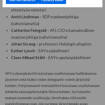
Vain välttämätön
Hyväksy kaikki
Ann Linde
– Ruotsin entinen ulko- ja pohjoismaisen
yhteistyön ministeri
Antti Lindtman
– SDP:n puheenjohtaja
(vahvistamatta)
Catherine Feingold
– AFL-CIO:n kansainvälisen
osaston johtaja (vahvistamatta)
Johan Strang
– professori, Helsingin yliopisto
Esther Lynch
– EAY:n pääsihteeri
Claes-Mikael Ståhl
– EAY:n apulaispääsihteeri
NFS:n jäsenjärjestöt kutsutaan osallistumaan hallituksensa
jäsenten sekä lisäksi viiden delegaatin voimin järjestöä
kohden. Pohjoismaiset toimialaliitot kutsutaan osallistumaan
kahdella edustajalla kutakin liittoa kohden. Jos haluatte
mukaan enemmän osallistujia, ilmoittakaa siitä meille
mahdollisimman pian, niin pyrimme järjestämään asian.