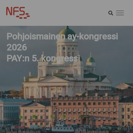
HAE
SÖK HAE
Pohjoismainen ay-kongressi
2026
PAY:n 5. kongressi