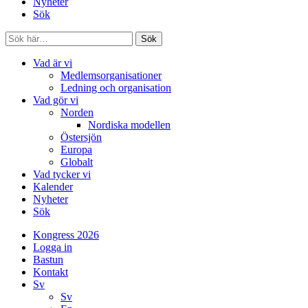
Nyheter
Sök
Sök
Vad är vi
Medlemsorganisationer
Ledning och organisation
Vad gör vi
Norden
Nordiska modellen
Östersjön
Europa
Globalt
Vad tycker vi
Kalender
Nyheter
Sök
Kongress 2026
Logga in
Bastun
Kontakt
Sv
Sv