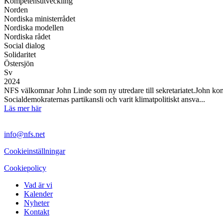
Kompetensutveckling
Norden
Nordiska ministerrådet
Nordiska modellen
Nordiska rådet
Social dialog
Solidaritet
Östersjön
Sv
2024
NFS välkomnar John Linde som ny utredare till sekretariatet.John kom
Socialdemokraternas partikansli och varit klimatpolitiskt ansva...
Läs mer här
info@nfs.net
Cookieinställningar
Cookiepolicy
Vad är vi
Kalender
Nyheter
Kontakt