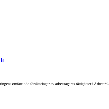
lt
ngens omfattande försämringar av arbetstagares rättigheter i Arbetarblad