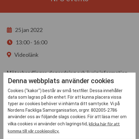
25 jan 2022
13:00 - 16:00
Videolänk
Möteshandlingar, dagordning och övrig information
Denna webbplats använder cookies
hittar du genom att logga in på strategigruppens
interna sida.
Cookies ("kakor") består av små textfiler. Dessa innehåller
data som lagras på din enhet. För att kunna placera vissa
typer av cookies behöver vi inhämta ditt samtycke. Vi på
LOGGA IN
Nordens Fackliga Samorganisation, orgnr. 802005-2786
använder oss av följande slags cookies. För att läsa mer om
Strategigruppen består av representanter från verkställande
klicka här för att
vilka cookies vi använder och lagringstid,
ledning och/eller internationellt ansvariga i
komma till vår cookiepolicy.
medlemsorganisationerna. Gruppen diskuterar med