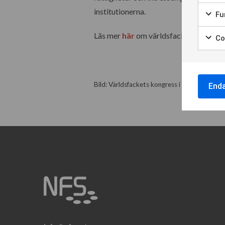
institutionerna.
Fun
Läs mer
här
om världsfacket och vår ro
Coo
Bild: Världsfackets kongress i Köpenhamn.
End