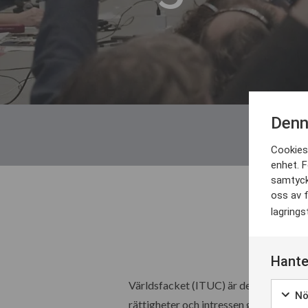
Denn
Cookies 
enhet. F
samtyck
oss av f
lagrings
17 
Hante
Världsfacket (ITUC) är den globala rö
Nö
rättigheter och intressen genom globa