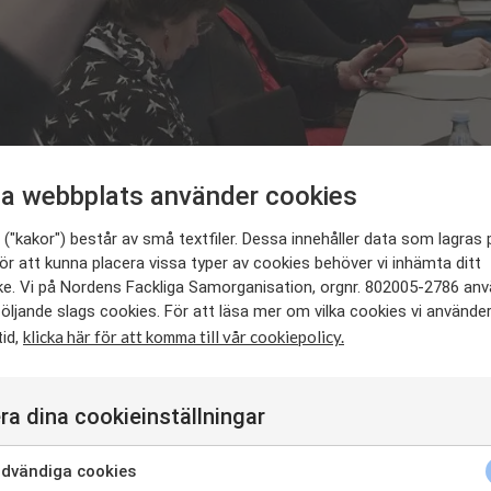
a webbplats använder cookies
Andra evenemang
("kakor") består av små textfiler. Dessa innehåller data som lagras 
ör att kunna placera vissa typer av cookies behöver vi inhämta ditt
e. Vi på Nordens Fackliga Samorganisation, orgnr. 802005-2786 an
öljande slags cookies. För att läsa mer om vilka cookies vi använde
klicka här för att komma till vår cookiepolicy.
tid,
nov 2022 - 22 nov 2022
09:00 - 18:00
Mel
ra dina cookieinställningar
sten för arbetstagare. Organisationens primära uppdrag är att fr
dvändiga cookies
lt samarbete mellan fackliga organisationer, kampanjer och intre