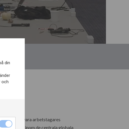
på din
vänder
r och
bourne
ämja och försvara arbetstagares
ssebevakning inom de centrala globala