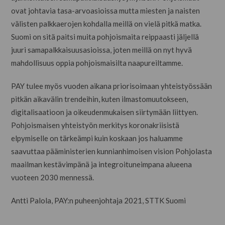
ovat johtavia tasa-arvoasioissa mutta miesten ja naisten
välisten palkkaerojen kohdalla meillä on vielä pitkä matka.
Suomi on sitä paitsi muita pohjoismaita reippaasti jäljellä
juuri samapalkkaisuusasioissa, joten meillä on nyt hyvä
mahdollisuus oppia pohjoismaisilta naapureiltamme.
PAY tulee myös vuoden aikana priorisoimaan yhteistyössään
pitkän aikavälin trendeihin, kuten ilmastomuutokseen,
digitalisaatioon ja oikeudenmukaisen siirtymään liittyen.
Pohjoismaisen yhteistyön merkitys koronakriisistä
elpymiselle on tärkeämpi kuin koskaan jos haluamme
saavuttaa pääministerien kunnianhimoisen vision Pohjolasta
maailman kestävimpänä ja integroituneimpana alueena
vuoteen 2030 mennessä.
Antti Palola, PAY:n puheenjohtaja 2021, STTK Suomi