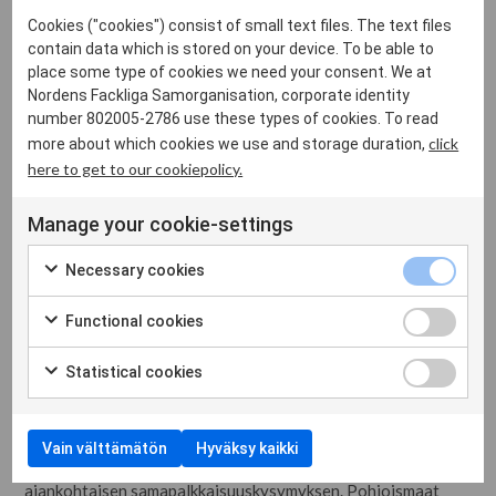
kriisin yli. Vahva perinteemme työmarkkinaosapuolten
Cookies ("cookies") consist of small text files. The text files
neuvottelusta, yhteistyöstä ja sopimuskulttuurista ovat
contain data which is stored on your device. To be able to
mahdollistaneet sen, että olemme löytäneet joustavia
place some type of cookies we need your consent. We at
ratkaisuja työmarkkinoilla ja reagoineet kriisin vaikutuksiin
Nordens Fackliga Samorganisation, corporate identity
number 802005-2786 use these types of cookies. To read
tehokkaasti ja samaan aikaan tavalla, joka koetaan
click
more about which cookies we use and storage duration,
sosiaalisesti reiluna. Tämä vahvistaa luottamusta
here to get to our cookiepolicy.
pohjoismaisiin yhteiskuntiin.
Manage your cookie-settings
Vuoden vaihteessa Pohjoismaisen ministerineuvoston
puheenjohtajuus siirtyi Suomelle, joka tulee vuoden ajan
Necessary cookies
johtamaan pohjoismaiden välistä yhteistyötä.
Allekirjoittanut on saanut pohjoismaisessa yhteistyössämme
Functional cookies
luottamuksen johtaa PAY:n työtä vuonna 2021, tehtävä, jota
Statistical cookies
odotan innolla. Covid-19 tulee olemaan yksi vuoden
yhteistyön päätemoista. Etenkin meidän tulee keskustella
kriisin vaikutuksista nuorten työllistymiselle. STTK on PAY:n
Vain välttämätön
Hyväksy kaikki
puheenjohtajana myös valinnut nostaa jatkuvasti
ajankohtaisen samapalkkaisuuskysymyksen. Pohjoismaat