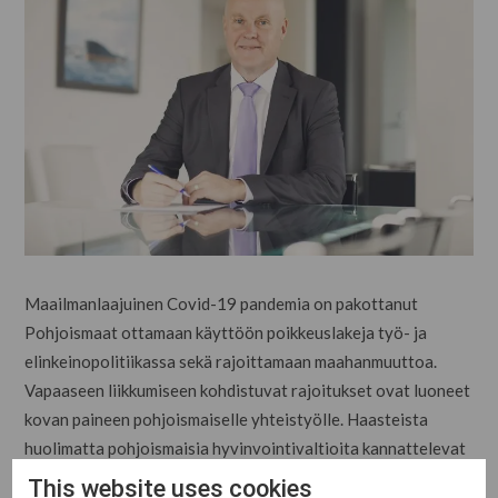
Maailmanlaajuinen Covid-19 pandemia on pakottanut
Pohjoismaat ottamaan käyttöön poikkeuslakeja työ- ja
elinkeinopolitiikassa sekä rajoittamaan maahanmuuttoa.
Vapaaseen liikkumiseen kohdistuvat rajoitukset ovat luoneet
kovan paineen pohjoismaiselle yhteistyölle. Haasteista
huolimatta pohjoismaisia hyvinvointivaltioita kannattelevat
turvaverkostot ovat osoittautuneet kestäviksi ja kantavansa
This website uses cookies