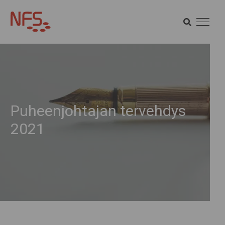
HAE
SÖK HAE
Puheenjohtajan tervehdys
2021