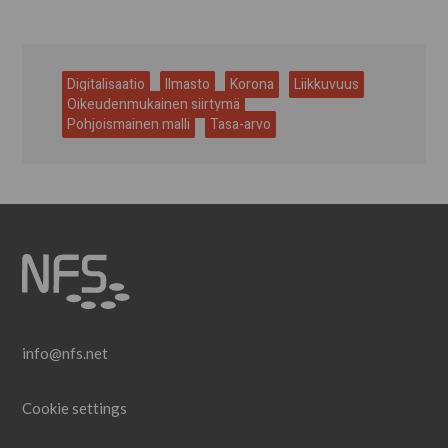
Digitalisaatio
Ilmasto
Korona
Liikkuvuus
Oikeudenmukainen siirtymä
Pohjoismainen malli
Tasa-arvo
info@nfs.net
Cookie settings