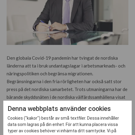
Den globala Covid-19 pandemin har tvingat de nordiska
länderna att ta i bruk undantagslagar i arbetsmarknads- och
näringspolitiken och begränsa migrationen.
Begränsningarna i den fria rörligheten har också satt stor
press på det nordiska samarbetet. Trots utmaningarna har de
bärande skyddsnäten i de nordiska välfärdssamhällena visat
sig vara uthålliga och bära över krisen. Vår starka tradition
Denna webbplats använder cookies
av partsförhandlingar, samarbete och avtalskultur har
Cookies ("kakor") består av små textfiler. Dessa innehåller
möjliggjort att vi på arbetsmarknaden hittat flexibla
data som lagras på din enhet. För att kunna placera vissa
lösningar för att reagera på krisens effekter snabbt och
typer av cookies behöver vi inhämta ditt samtycke. Vi på