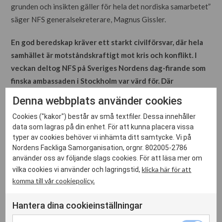
grunden och insikten gäller för hela det nordiska samarbetet”
säger NFS generalsekreterare, Magnus Gissler.
En god beredskap kräver ett starkt civilförsvar, där hela
samhället är motståndskraftigt mot kris och konflikt. I
veckan deltog NFS på Sveriges Nordens dag-firande som
finska ambassaden i Stockholm var värd för. Där
medverkade representanter för civilsamhället, företag
Denna webbplats använder cookies
och myndigheter för att diskutera Nordens beredskap,
Cookies ("kakor") består av små textfiler. Dessa innehåller
med fokus på en hållbar energiomställning för ett säkrare
data som lagras på din enhet. För att kunna placera vissa
Norden.
typer av cookies behöver vi inhämta ditt samtycke. Vi på
Nordens Fackliga Samorganisation, orgnr. 802005-2786
Fackföreningsrörelsen och våra unika
använder oss av följande slags cookies. För att läsa mer om
arbetsmarknadsmodell i Norden är nödvändig för att göra
klicka här för att
vilka cookies vi använder och lagringstid,
våra samhällen motståndskraftiga och uthålliga. Vi i
komma till vår cookiepolicy.
fackföreningsrörelsen har därför en självklar roll i
Hantera dina cookieinställningar
diskussioner om och utveckling av civilförsvar och
beredskap.