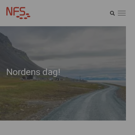
SÖK
SÖK
Nordens dag!