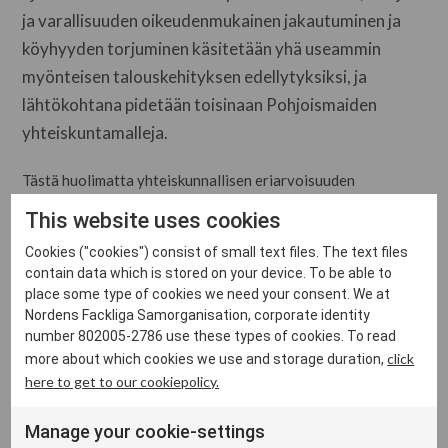
ja varallisuuden oikeudenmukainen jakautuminen ja
köyhyyden torjuminen käsitetään yhä useammin
myönteisen talouskehityksen edellytyksiksi, ja
lähtökohtana pidetään toisinaan Pohjoismaiden
yhteiskuntamalleja.
Tästä huolimatta yhteiskunnallisen eriarvoisuuden
lisääntyminen hyödyttää nykyäänkin väestön suurituloisinta
This website uses cookies
kymmenesosaa ja etenkin varakkainta sadasosaa, joiden
Cookies ("cookies") consist of small text files. The text files
osuus tuloista on kasvanut, kun taas muiden ryhmien
contain data which is stored on your device. To be able to
reaalipalkat ovat laskeneet tai polkeneet paikallaan. Yhä
place some type of cookies we need your consent. We at
harvemmat omistavat siten yhä suuremman osan
Nordens Fackliga Samorganisation, corporate identity
yhteiskunnan vauraudesta.
number 802005-2786 use these types of cookies. To read
click
more about which cookies we use and storage duration,
here to get to our cookiepolicy.
Kehityksellä on ollut kielteiset vaikutukset ammatilliseen
järjestäytymiseen ja siten myös työmarkkinoiden vakauteen.
Manage your cookie-settings
Ay-liikkeen heikentyminen, kansainvälisessä perspektiivissä,