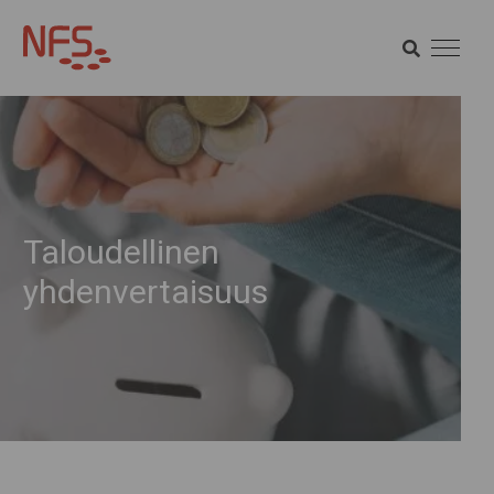
HAE
SÖK HAE
Taloudellinen
yhdenvertaisuus