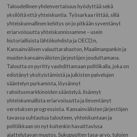
Taloudellinen yhdenvertaisuus hyödyttää sekä
yksilöitä että yhteiskuntia. Työsarkaa riittää, sillä
yhteiskunnallinen kehitys on jo pitkään syventänyt
eriarvoisuutta yhteiskunnissamme – usein
historiallisista lähtökohdista ja OECD:n,
Kansainvälisen valuuttarahaston, Maailmanpankin ja
muiden kansainvälisten järjestöjen jouduttamana.
Taloutta on pyritty vauhdittamaan politiikalla, joka on
edistänyt yksityistämistä ja julkisten palvelujen
sääntelyn purkamista, löysännyt
rahoitusmarkkinoiden sääntelyä, lisännyt
yhteiskunnallista eriarvoisuutta ja lieventänyt
verotuksen progressiota. Kansainvälisten järjestöjen
tavassa suhtautua talouteen, yhteiskuntaan ja
politiikkaan on nyt kuitenkin havaittavissa
ajattelutavan muutos. Sukupuolten tasa-arvo, tulojen