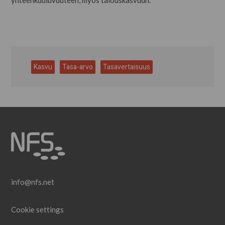
yhteenkuuluvuuteen, myös talouskasvuun.
Kasvu
Tasa-arvo
Tasavertaisuus
info@nfs.net
Cookie settings