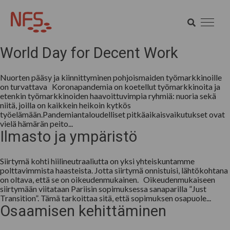
Avainsana:
Osaamisen
kehittäminen
HAE
SÖK HAE
World Day for Decent Work
Nuorten pääsy ja kiinnittyminen pohjoismaiden työmarkkinoille
on turvattava Koronapandemia on koetellut työmarkkinoita ja
etenkin työmarkkinoiden haavoittuvimpia ryhmiä: nuoria sekä
niitä, joilla on kaikkein heikoin kytkös
työelämään.Pandemiantaloudelliset pitkäaikaisvaikutukset ovat
vielä hämärän peito...
Ilmasto ja ympäristö
Siirtymä kohti hiilineutraaliutta on yksi yhteiskuntamme
polttavimmista haasteista. Jotta siirtymä onnistuisi, lähtökohtana
on oltava, että se on oikeudenmukainen. Oikeudenmukaiseen
siirtymään viitataan Pariisin sopimuksessa sanaparilla ”Just
Transition”. Tämä tarkoittaa sitä, että sopimuksen osapuole...
Osaamisen kehittäminen