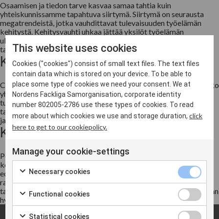
Osaamisen ja tiedon tarve kasvaa samaa tahtia kuin
yhteiskunnissamme tapahtuva siirtymä. Siirtymä on seurausta
megatrendeistä, jotka vauhdittavat tulevaisuuden työelämän
kehitystä. Kehitysvauhti uhkaa jättää yksilöt työelämän
ulkopuolelle, ellei osaamisen tasoa kehitetä uusien vaatimusten
This website uses cookies
tahdissa. Se puol...
Koronapandemia
Cookies ("cookies") consist of small text files. The text files
contain data which is stored on your device. To be able to
Covid-19-pandemia on globaali terveyskriisi, joka vaikuttaa koko
place some type of cookies we need your consent. We at
yhteiskuntaan, työelämään ja kaikkiin kansalaisiin. Vaikutukset
Nordens Fackliga Samorganisation, corporate identity
tuntuvat sekä ihmisten elämässä ja terveydessä että työssä ja
number 802005-2786 use these types of cookies. To read
taloudessa. Onkin ratkaisevan tärkeää, että yhteiskunnan toimia
click
more about which cookies we use and storage duration,
ja tukea priorisoidaan ja koordinoidaan, jotta niide...
Kasvu ja kilpailukyky
here to get to our cookiepolicy.
Manage your cookie-settings
Pohjoismainen malli on maidemme kasvun ja kilpailukyvyn
keskeinen ja välttämätön lähtökohta. Katsomme, että malli on
Necessary cookies
edellytys vahvojen ja hyvin toimivien hyvinvointivaltioiden
rakentamiselle. Pohjoismainen malli on osoittanut, että
talouskasvu ja kilpailukyky voidaan onnistuneesti yhdistää laajaan
Functional cookies
hyvinvo...
Statistical cookies