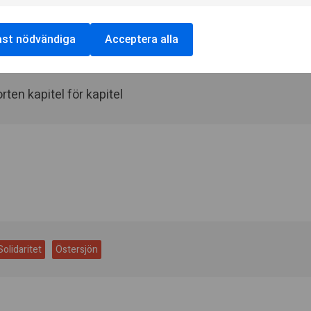
s in the Baltics
ast nödvändiga
Acceptera alla
ten kapitel för kapitel
Solidaritet
Östersjön