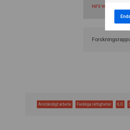
NFS Workers right
End
Forskningsrappor
Anständigt arbete
Fackliga rättigheter
ILO