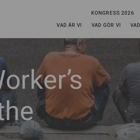
KONGRESS 2026
VAD ÄR VI
VAD GÖR VI
VAD
Worker’s
the