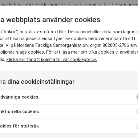
gerade flera oberoende experter från akademin och arbetsgivarrep
 väsentliga för projektets genomförande.
a webbplats använder cookies
des ett antal rekommendationer i form av en aktivitetsplan som de
("kakor") består av små textfiler. Dessa innehåller data som lagras 
a rekommendationer är samlade i ett dokument, ”Baltic-Nordic Act
ör att kunna placera vissa typer av cookies behöver vi inhämta ditt
e. Vi på Nordens Fackliga Samorganisation, orgnr. 802005-2786 an
öljande slags cookies. För att läsa mer om vilka cookies vi använde
klicka här för att komma till vår cookiepolicy.
tid,
ra dina cookieinställningar
dvändiga cookies
ktionella cookies
ltic-Nordic Action Plan
ion Plan
kies för statistik
orskningsrapporten