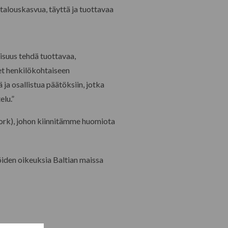
talouskasvua, täyttä ja tuottavaa
isuus tehdä tuottavaa,
set henkilökohtaiseen
ja osallistua päätöksiin, jotka
elu.”
ork), johon kiinnitämme huomiota
iden oikeuksia Baltian maissa