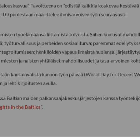
 talouskasvua”. Tavoitteena on ”edistää kaikkia koskevaa kestävää 
”. ILO puolestaan määrittelee ihmisarvoisen työn seuraavasti:
isten työelämäänsä liittämistä toiveista. Siihen kuuluvat mahdoll
tä; työturvallisuus ja perheiden sosiaaliturva; paremmat edellytyk
tegroitumiseen; henkilöiden vapaus ilmaista huolensa, järjestäytyä 
 miesten ja naisten yhtäläiset mahdollisuudet ja tasa-arvoinen koht
tään kansainvälistä kunnon työn päivää (World Day for Decent W
a lehtikirjoitusten avulla.
 Baltian maiden palkansaajakeskusjärjestöjen kanssa työntekijö
hts in the Baltics
”.