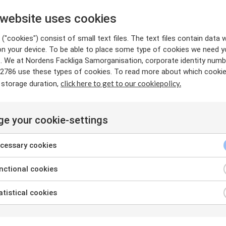
 website uses cookies
vät vuonna 2015 Agenda 2030:n ja siihen sisältyvät seitse
siaalisesti, taloudellisesti ja ekologisesti kestävää kehity
("cookies") consist of small text files. The text files contain data w
on your device. To be able to place some type of cookies we need y
ennessä. Seitsemäntoista tavoitetta on jaettu 169 alatav
. We at Nordens Fackliga Samorganisation, corporate identity numb
at riippuvaisia toisistaan ja kytköksissä toisiinsa, minkä v
2786 use these types of cookies. To read more about which cooki
den saavuttamista.
click here to get to our cookiepolicy.
 storage duration,
e your cookie-settings
cessary cookies
ctional cookies
tistical cookies