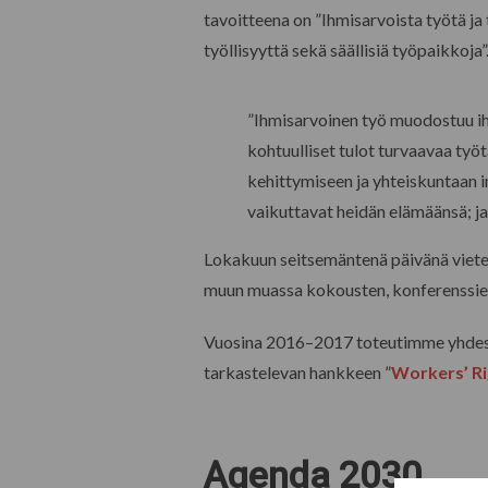
tavoitteena on ”Ihmisarvoista työtä ja
työllisyyttä sekä säällisiä työpaikkoja
”Ihmisarvoinen työ muodostuu ihm
kohtuulliset tulot turvaavaa työ
kehittymiseen ja yhteiskuntaan in
vaikuttavat heidän elämäänsä; ja
Lokakuun seitsemäntenä päivänä viete
muun muassa kokousten, konferenssien j
Vuosina 2016–2017 toteutimme yhdessä
tarkastelevan hankkeen ”
Workers’ Rig
Agenda 2030