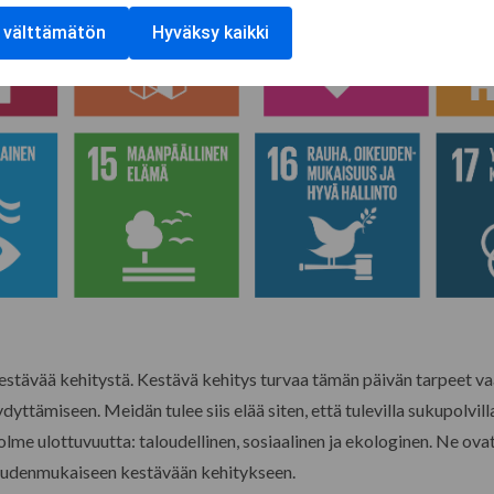
 välttämätön
Hyväksy kaikki
stävää kehitystä. Kestävä kehitys turvaa tämän päivän tarpeet v
yttämiseen. Meidän tulee siis elää siten, että tulevilla sukupolvil
kolme ulottuvuutta: taloudellinen, sosiaalinen ja ekologinen. Ne 
keudenmukaiseen kestävään kehitykseen.