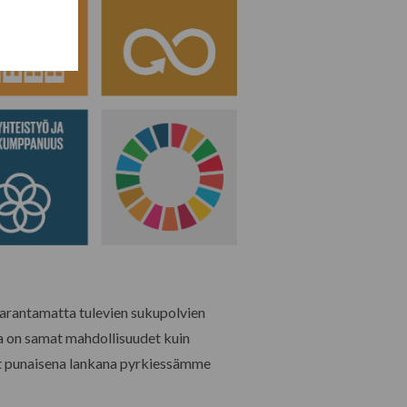
aarantamatta tulevien sukupolvien
la on samat mahdollisuudet kuin
ovat punaisena lankana pyrkiessämme