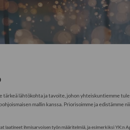
ö
tärkeä lähtökohta ja tavoite, johon yhteiskuntiemme tule
ohjoismaisen mallin kanssa. Priorisoimme ja edistämme niit
at laatineet ihmisarvoisen työn määritelmiä, ja esimerkiksi YK:n