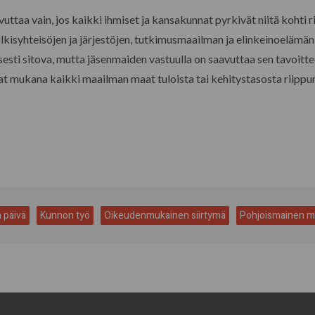
taa vain, jos kaikki ihmiset ja kansakunnat pyrkivät niitä kohti rin
lkisyhteisöjen ja järjestöjen, tutkimusmaailman ja elinkeinoelämän t
isesti sitova, mutta jäsenmaiden vastuulla on saavuttaa sen tavoi
at mukana kaikki maailman maat tuloista tai kehitystasosta riippu
 päivä
Kunnon työ
Oikeudenmukainen siirtymä
Pohjoismainen ma