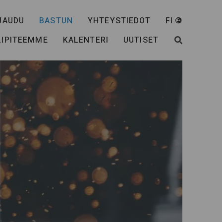
JAUDU
BASTUN
YHTEYSTIEDOT
FI
LIPITEEMME
KALENTERI
UUTISET
SÖK HAE