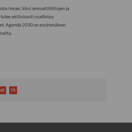
ta rinnan. Siksi ammattiliittojen ja
ulee aktiivisesti osallistua
tteet. Agenda 2030 on ensimmäinen
matta.
lli
YK