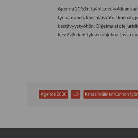
Agenda 2030:n tavoitteet voidaan saavut
työnantajien, kansalaisyhteiskunnan, ju
kestävyystyöhön. Ohjelma ei ole jurid
kestävän kehityksen ohjelma, jossa ov
Agenda 2030
ILO
Kansainvälinen Kunnon työn