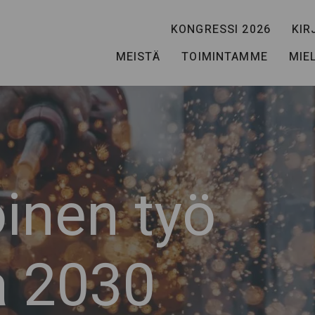
KONGRESSI 2026
KIR
MEISTÄ
TOIMINTAMME
MIE
inen työ
a 2030